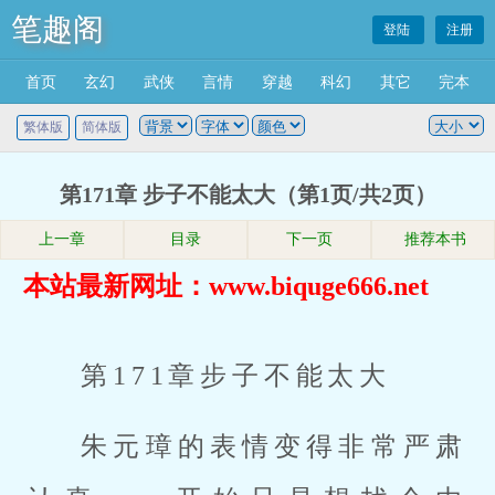
笔趣阁
登陆
注册
首页
玄幻
武侠
言情
穿越
科幻
其它
完本
繁体版
简体版
第171章 步子不能太大（第1页/共2页）
上一章
目录
下一页
推荐本书
本站最新网址：www.biquge666.net
第171章步子不能太大
朱元璋的表情变得非常严肃