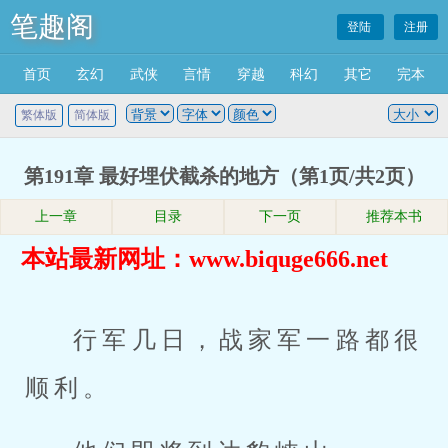
笔趣阁
登陆
注册
首页
玄幻
武侠
言情
穿越
科幻
其它
完本
繁体版
简体版
第191章 最好埋伏截杀的地方（第1页/共2页）
上一章
目录
下一页
推荐本书
本站最新网址：www.biquge666.net
行军几日，战家军一路都很
顺利。