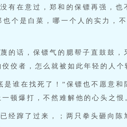
真没有在意过，郑和的保镖再强，也
那也个是白菜，哪一个人的实力，不
轻蔑的话，保镖气的腮帮子直鼓鼓，
的佼佼者，怎么就被如此年轻的人个
底是谁在找死了！”保镖也不愿意和
上一顿爆打，不然难解他的心头之恨
镖已经蹿了过来，；两只拳头砸向陈