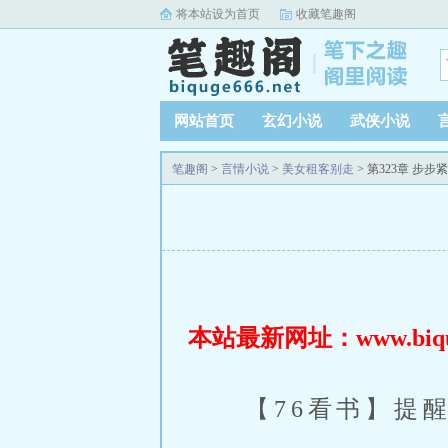
将本站设为首页
收藏笔趣阁
网站首页
玄幻小说
武侠小说
笔趣阁
>
言情小说
>
美女租客别走
> 第323章 步步
本站最新网址：www.biquge
【76看书】提