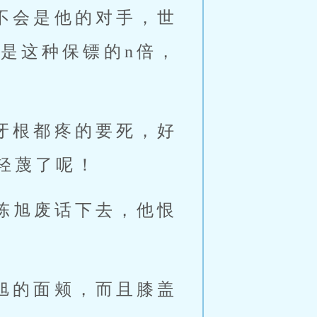
不会是他的对手，世
是这种保镖的n倍，
牙根都疼的要死，好
轻蔑了呢！
陈旭废话下去，他恨
。
旭的面颊，而且膝盖