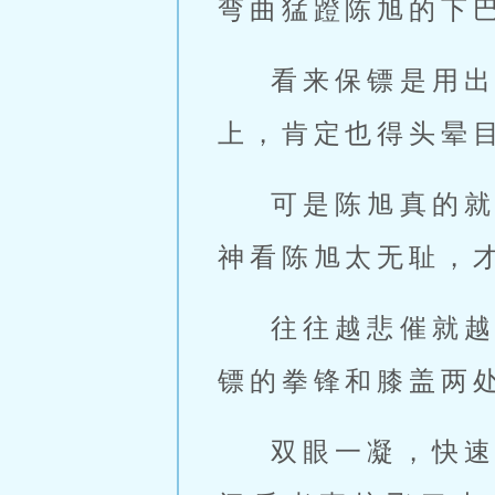
弯曲猛蹬陈旭的下
看来保镖是用
上，肯定也得头晕
可是陈旭真的
神看陈旭太无耻，
往往越悲催就
镖的拳锋和膝盖两
双眼一凝，快