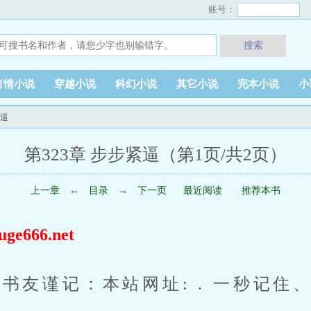
账号：
搜索
言情小说
穿越小说
科幻小说
其它小说
完本小说
小
紧逼
第323章 步步紧逼（第1页/共2页）
上一章
←
目录
→
下一页
最近阅读
推荐本书
666.net
醒书友谨记：本站网址: . 一秒记住