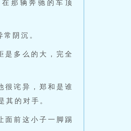
砸在那辆奔驰的车顶
异常阴沉。
距是多么的大，完全
他很诧异，郑和是谁
是其的对手。
让面前这小子一脚踢