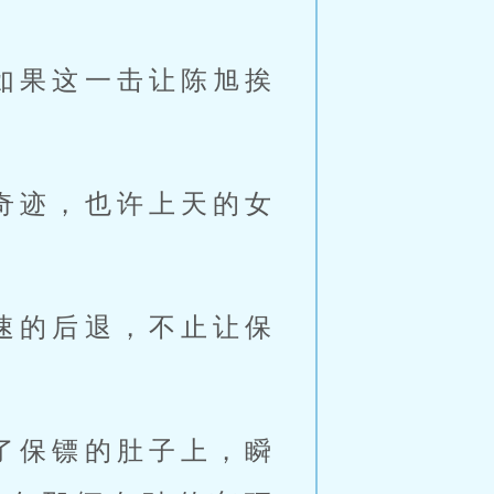
如果这一击让陈旭挨
奇迹，也许上天的女
速的后退，不止让保
。
了保镖的肚子上，瞬