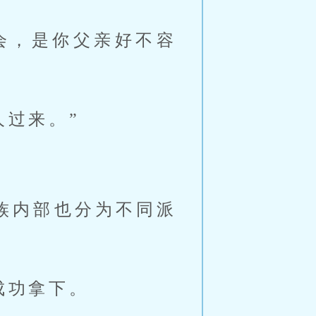
会，是你父亲好不容
人过来。”
族内部也分为不同派
成功拿下。