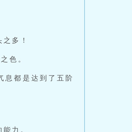
。
头之多！
奇之色。
气息都是达到了五阶
的能力。