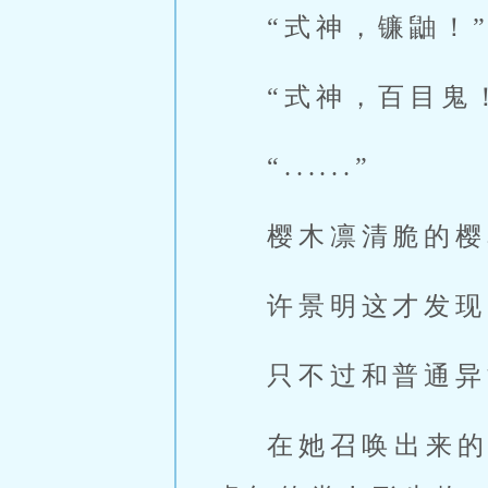
“式神，镰鼬！
“式神，百目鬼
“......”
樱木凛清脆的樱
许景明这才发现
只不过和普通异
在她召唤出来