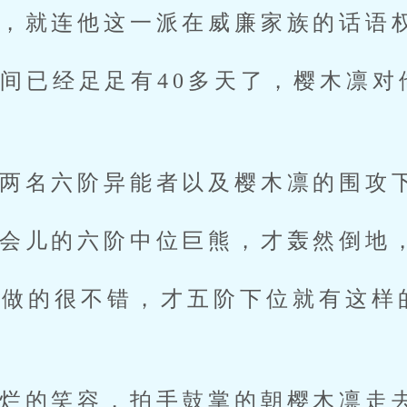
，就连他这一派在威廉家族的话语
间已经足足有40多天了，樱木凛对
两名六阶异能者以及樱木凛的围攻
会儿的六阶中位巨熊，才轰然倒地
凛酱你做的很不错，才五阶下位就有这
烂的笑容，拍手鼓掌的朝樱木凛走