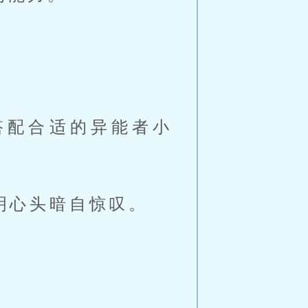
搭配合适的异能者小
明心头暗自惊叹。