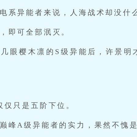
电系异能者来说，人海战术却没什
，即可全部泯灭。
了几眼樱木凛的S级异能后，许景明
仅仅只是五阶下位。
巅峰A级异能者的实力，果然不愧是