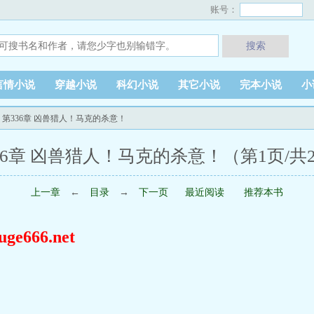
账号：
搜索
言情小说
穿越小说
科幻小说
其它小说
完本小说
小
 第336章 凶兽猎人！马克的杀意！
36章 凶兽猎人！马克的杀意！（第1页/共
上一章
←
目录
→
下一页
最近阅读
推荐本书
666.net
”