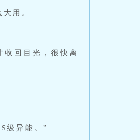
么大用。
才收回目光，很快离
S级异能。”